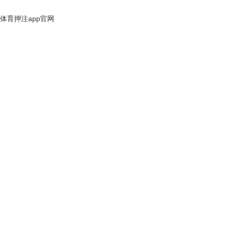
体育押注app官网