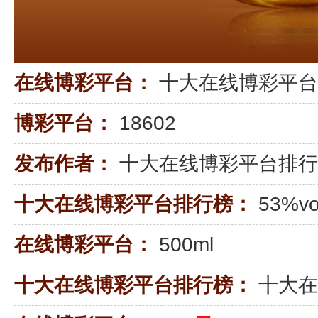
在线博彩平台：
十大在线博彩平台
博彩平台：
18602
发布作者：
十大在线博彩平台排行
十大在线博彩平台排行榜：
53%vo
在线博彩平台：
500ml
十大在线博彩平台排行榜：
十大在