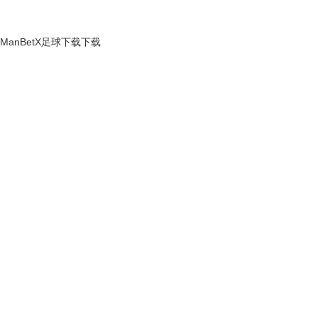
ManBetX足球下载下载