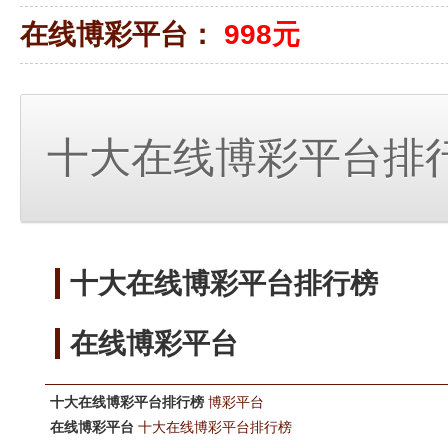
在线博彩平台：
998元
十大在线博彩平台排
十大在线博彩平台排行榜
在线博彩平台
十大在线博彩平台排行榜
博彩平台
在线博彩平台
十大在线博彩平台排行榜