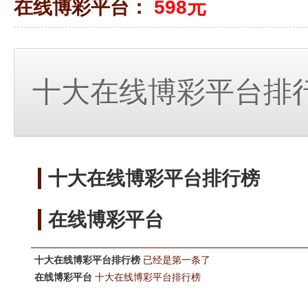
在线博彩平台：
598元
十大在线博彩平台排
十大在线博彩平台排行榜
在线博彩平台
十大在线博彩平台排行榜
已经是第一条了
在线博彩平台
十大在线博彩平台排行榜