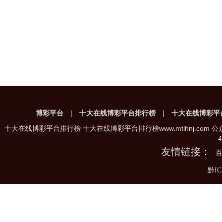
首页
在线博彩平台
十大在线博彩平台排行榜
|
|
博彩平台
十大在线博彩平台排行榜
十大在线博彩平
十大在线博彩平台排行榜 十大在线博彩平台排行榜www.mtlhnj.c
4
友情链接：
黔IC