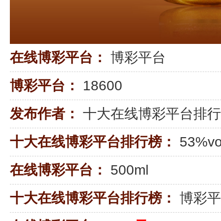
在线博彩平台：
博彩平台
博彩平台：
18600
发布作者：
十大在线博彩平台排行
十大在线博彩平台排行榜：
53%vo
在线博彩平台：
500ml
十大在线博彩平台排行榜：
博彩平