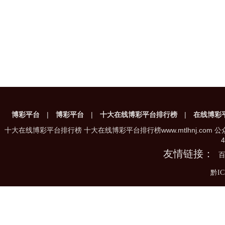
首页
在线博彩平台
十大在线博彩平台排行榜
|
|
|
博彩平台
博彩平台
十大在线博彩平台排行榜
在线博彩
十大在线博彩平台排行榜 十大在线博彩平台排行榜www.mtlhnj.c
4
友情链接：
黔IC