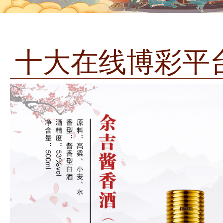
十大在线博彩平