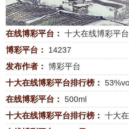
在线博彩平台：
十大在线博彩平台
博彩平台：
14237
发布作者：
博彩平台
十大在线博彩平台排行榜：
53%vo
在线博彩平台：
500ml
十大在线博彩平台排行榜：
十大在