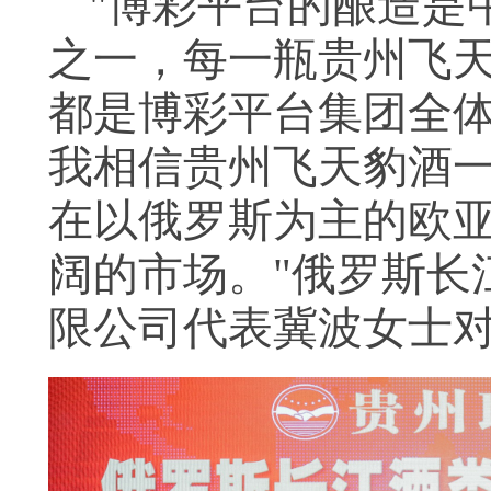
"博彩平台的酿造是
之一，每一瓶贵州飞
都是博彩平台集团全
我相信贵州飞天豹酒一
在以俄罗斯为主的欧
阔的市场。"
俄罗斯
长
限公司
代表
冀波
女士