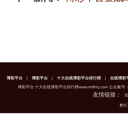
首页
在线博彩平台
十大在线博彩平台排行榜
|
|
|
博彩平台
博彩平台
十大在线博彩平台排行榜
在线博彩
博彩平台 十大在线博彩平台排行榜www.mtlhnj.com 公众账
友情链接：
黔IC