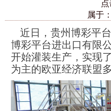
点
属于
近日，贵州博彩平
博彩平台
进出口有限
开始灌装生产，实现
为主的欧亚经济联盟