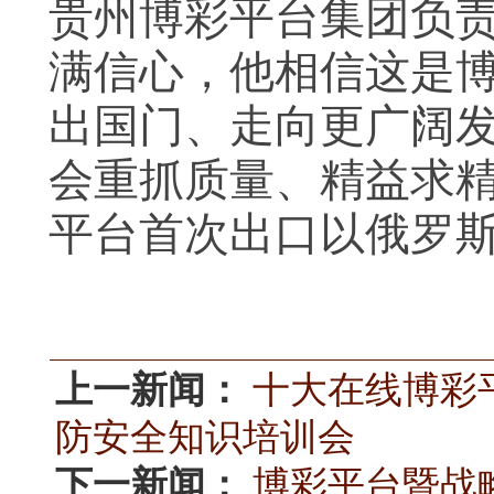
贵州博彩平台
集
团负
满信心
，
他相信这是
出国门、走向更广阔
会重抓质量、精益求
平台首次出口以俄罗
上一新闻：
十大在线博彩平
防安全知识培训会
下一新闻：
博彩平台暨战