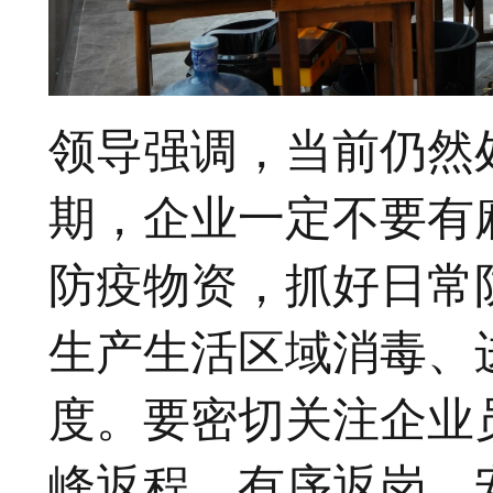
领导强调，当前仍然
期，企业一定不要有
防疫物资，抓好日常
生产生活区域消毒、
度。要密切关注企业
峰返程、有序返岗、