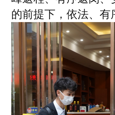
的前提下，依法、有