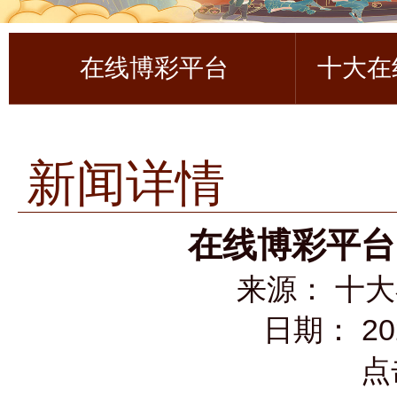
在线博彩平台
十大在
新闻详情
在线博彩平台
来源：
十大
日期：
20
点