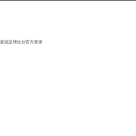
皇冠足球比分官方登录