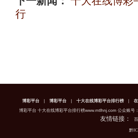
下一新闻：
十大在线博彩
行
首页
在线博彩平台
十大在线博彩平台排行榜
|
|
|
博彩平台
博彩平台
十大在线博彩平台排行榜
在
博彩平台 十大在线博彩平台排行榜www.mtlhnj.com 公众账
友情链接：
黔IC