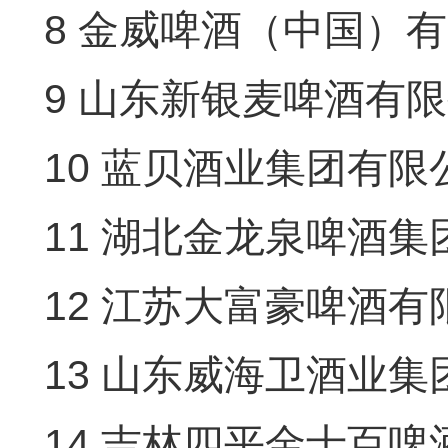
8 金威啤酒（中国）有限
9 山东新银麦啤酒有限公
10 蓝贝酒业集团有限公司
11 湖北金龙泉啤酒集团
12 江苏大富豪啤酒有限公
13 山东威海卫酒业集团
14 吉林四平金士百啤酒