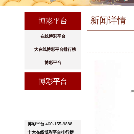
新闻详情
博彩平台
在线博彩平台
十大在线博彩平台排行榜
博彩平台
博彩平台
博彩平台
400-155-9888
十大在线博彩平台排行榜