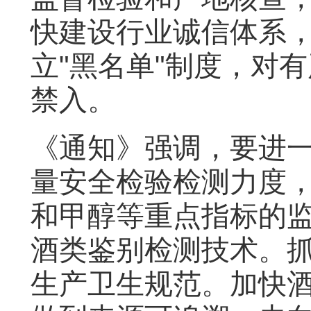
快建设行业诚信体系，
立"黑名单"制度，对
禁入。
《通知》强调，要进
量安全检验检测力度
和甲醇等重点指标的
酒类鉴别检测技术。
生产卫生规范。加快