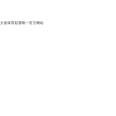
大发体育彩票唯一官方网站