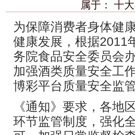
属于：
十大
为保障消费者身体健
健康发展，根据201
务院食品安全委员会
加强酒类质量安全工
博彩平台质量安全监
《通知》要求，各地
环节监管制度，强化