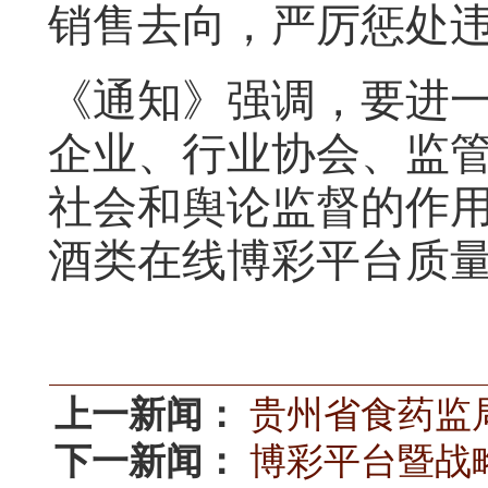
销售去向，严厉惩处
《通知》强调，要进
企业、行业协会、监
社会和舆论监督的作
酒类在线博彩平台质
上一新闻：
贵州省食药监
下一新闻：
博彩平台暨战