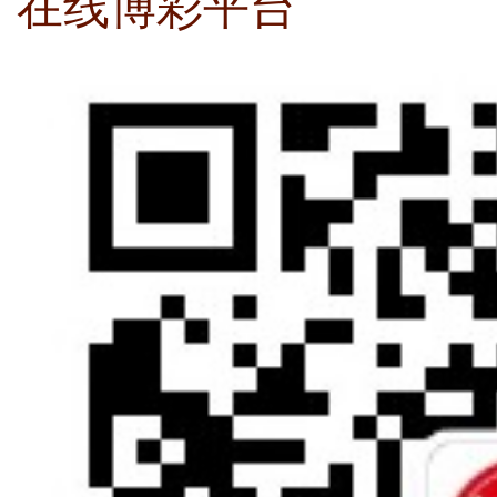
在线博彩平台