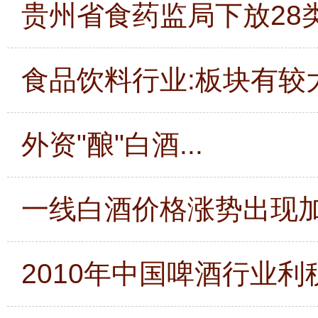
酒业子公司将停用集团LOG
贵州省食药监局下放28类
食品饮料行业:板块有较大
外资"酿"白酒...
一线白酒价格涨势出现加速
2010年中国啤酒行业利