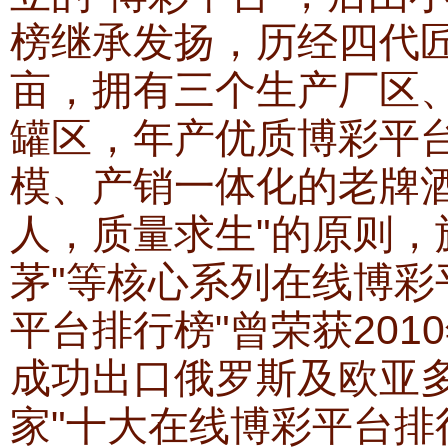
榜继承发扬，历经四代匠
亩，拥有三个生产厂区
罐区，年产优质博彩平
模、产销一体化的老牌
人，质量求生"的原则，旗
茅"等核心系列在线博彩
平台排行榜"曾荣获201
成功出口俄罗斯及欧亚多
家"十大在线博彩平台排