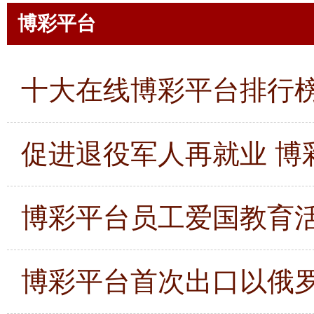
博彩平台
十大在线博彩平台排行榜
促进退役军人再就业 博彩
博彩平台员工爱国教育活
博彩平台首次出口以俄