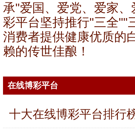
承"爱国、爱党、爱家、
彩平台坚持推行"三全"
消费者提供健康优质的
赖的传世佳酿！
在线博彩平台
十大在线博彩平台排行榜