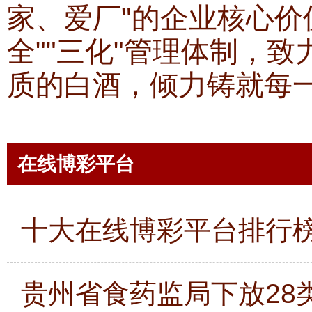
家、爱厂"的企业核心价
全""三化"管理体制，
质的白酒，倾力铸就每
在线博彩平台
十大在线博彩平台排行榜
酒业子公司将停用集团LOG
贵州省食药监局下放28类