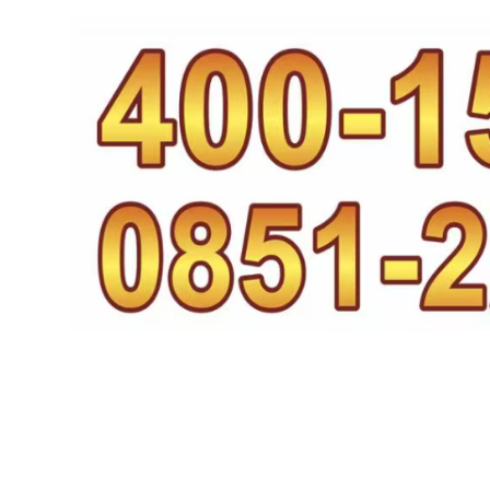
首页
在线博彩平台