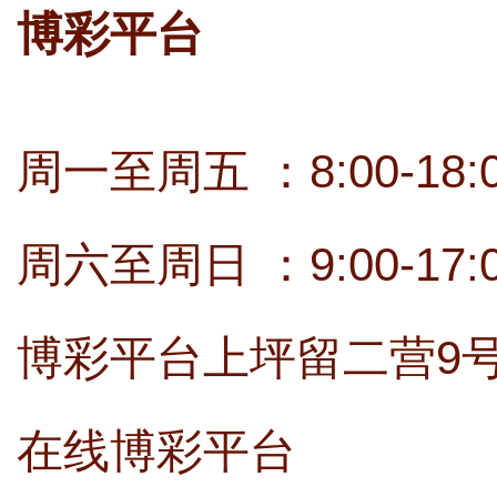
博彩平台
周一至周五 ：8:00-18:
周六至周日 ：9:00-17:
博彩平台上坪留二营9
在线博彩平台