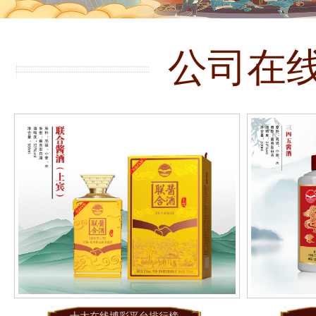
公司在
十大在线博彩平台排行榜