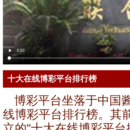
十大在线博彩平台排行榜
博彩平台坐落于中国
线博彩平台排行榜。其前
立的"十大在线博彩平台