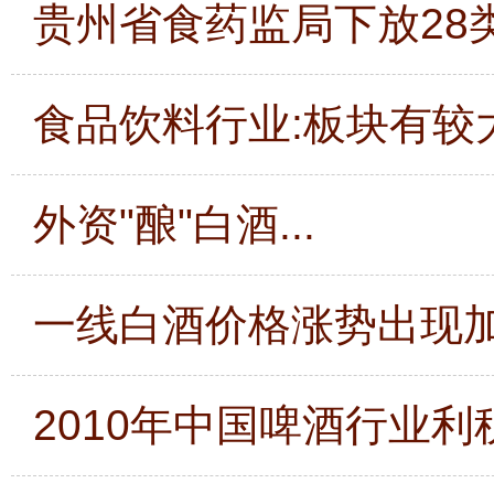
酒业子公司将停用集团LOG
贵州省食药监局下放28类
食品饮料行业:板块有较大
外资"酿"白酒...
一线白酒价格涨势出现加速
2010年中国啤酒行业利