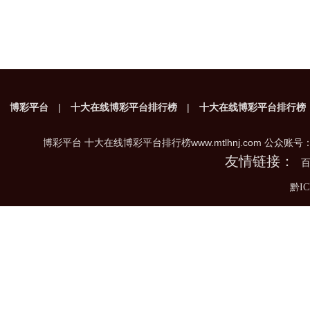
在线博彩平台
十大在线博彩平台排行榜
|
|
博彩平台
十大在线博彩平台排行榜
十大在线博彩平台排行榜
博彩平台 十大在线博彩平台排行榜www.mtlhnj.com 公众账
友情链接：
黔IC