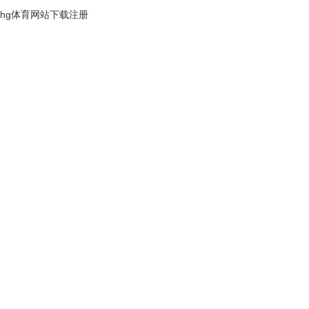
hg体育网站下载注册