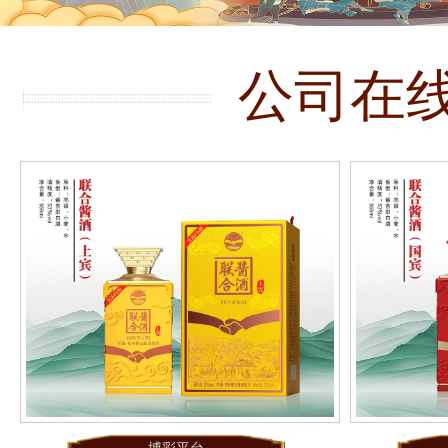
公司在
博彩平台