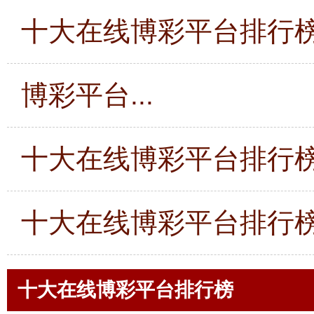
经济联盟多国济联盟多国..
十大在线博彩平台排行榜
全知识培训会...
博彩平台...
十大在线博彩平台排行榜工
十大在线博彩平台排行榜 
十大在线博彩平台排行榜