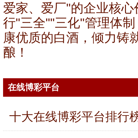
爱家、爱厂"的企业核心
行"三全""三化"管理
康优质的白酒，倾力铸
酿！
在线博彩平台
十大在线博彩平台排行榜