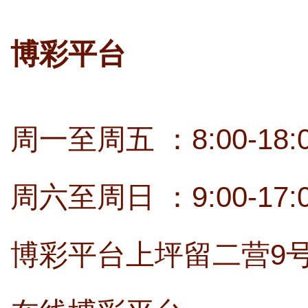
博彩平台
周一至周五 ：8:00-18:
周六至周日 ：9:00-17:
博彩平台上坪留二营9