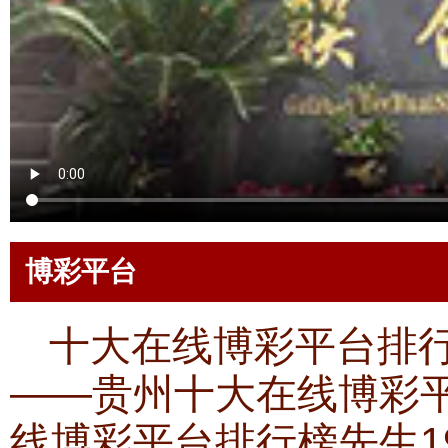
博彩平台
十大在线博彩平台排
——贵州十大在线博彩
线博彩平台排行榜先生1