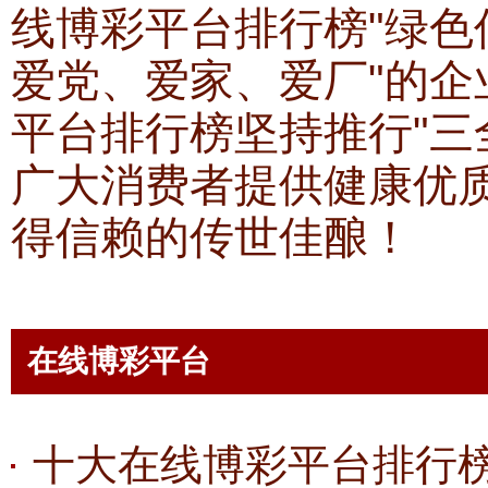
线博彩平台排行榜"绿色
爱党、爱家、爱厂"的
平台排行榜坚持推行"三
广大消费者提供健康优
得信赖的传世佳酿！
在线博彩平台
十大在线博彩平台排行榜