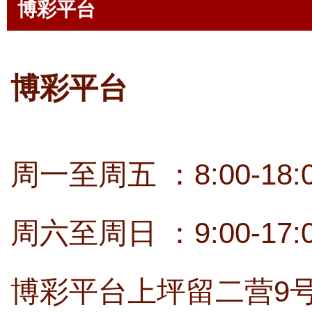
博彩平台
博彩平台
周一至周五 ：8:00-18:
周六至周日 ：9:00-17:
博彩平台上坪留二营9