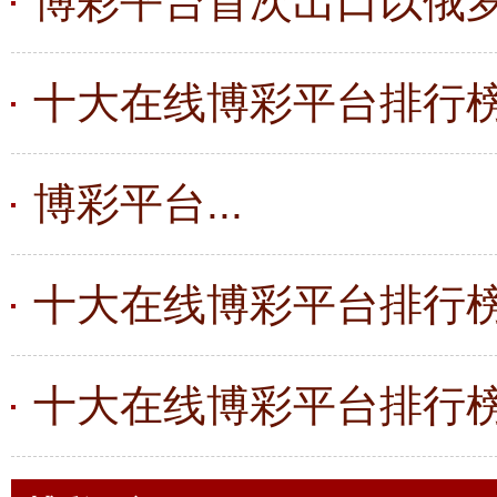
外团建活动...
博彩平台首次出口以俄
联盟多国...
十大在线博彩平台排行榜
全知识培训会...
博彩平台...
十大在线博彩平台排行榜工
十大在线博彩平台排行榜 